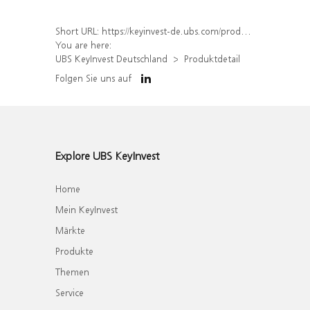
Short URL:
https://keyinvest-de.ubs.com/produkt/detail/index/isin/DE000WA8TTD8
You are here:
UBS KeyInvest Deutschland
Produktdetail
Folgen Sie uns auf
Explore UBS KeyInvest
Home
Mein KeyInvest
Märkte
Produkte
Themen
Service