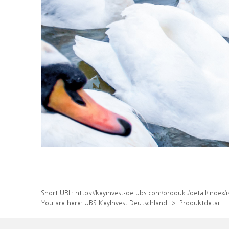
Short URL:
https://keyinvest-de.ubs.com/produkt/detail/inde
You are here:
UBS KeyInvest Deutschland
Produktdetail