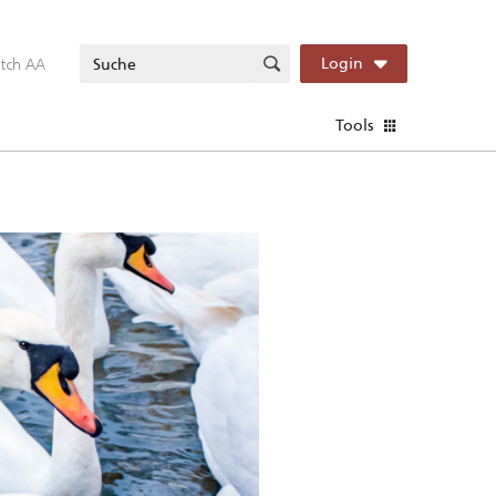
itch AA
Login
Tools