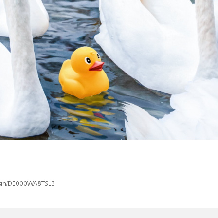
x/isin/DE000WA8TSL3