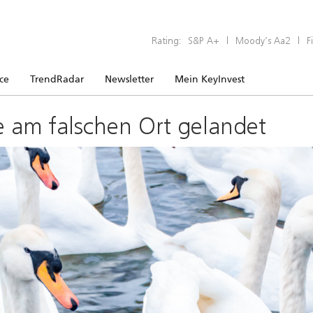
Rating:
S&P A+
|
Moody’s Aa2
|
F
ice
TrendRadar
Newsletter
Mein KeyInvest
e am falschen Ort gelandet