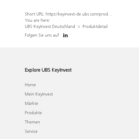
Short URL:
https://keyinvest-de.ubs.com/produkt/detail/index/isin/DE000WA8TGS3
You are here:
UBS KeyInvest Deutschland
Produktdetail
Folgen Sie uns auf
Explore UBS KeyInvest
Home
Mein KeyInvest
Märkte
Produkte
Themen
Service