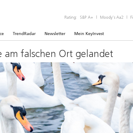
Rating:
S&P A+
|
Moody’s Aa2
|
F
ice
TrendRadar
Newsletter
Mein KeyInvest
e am falschen Ort gelandet