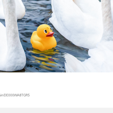
x/isin/DE000WA8TGR5