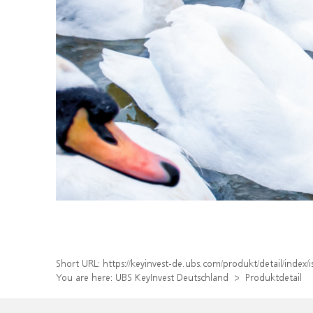
Short URL:
https://keyinvest-de.ubs.com/produkt/detail/inde
You are here:
UBS KeyInvest Deutschland
Produktdetail