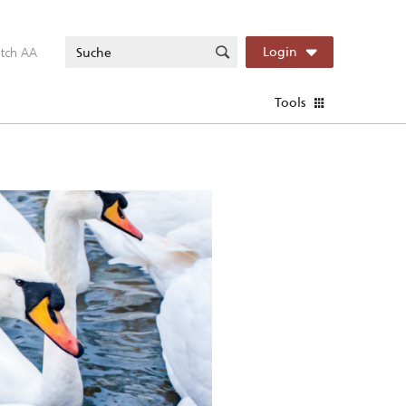
itch AA
Login
Tools