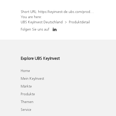
Short URL:
https://keyinvest-de.ubs.com/produkt/detail/index/isin/DE000WA8TGH6
You are here:
UBS KeyInvest Deutschland
Produktdetail
Folgen Sie uns auf
Explore UBS KeyInvest
Home
Mein KeyInvest
Märkte
Produkte
Themen
Service