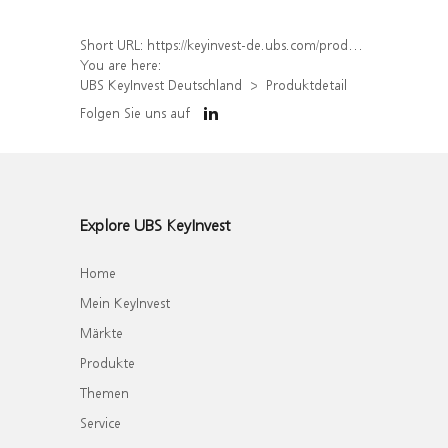
Short URL:
https://keyinvest-de.ubs.com/produkt/detail/index/isin/DE000WA8TG36
You are here:
UBS KeyInvest Deutschland
Produktdetail
Folgen Sie uns auf
Explore UBS KeyInvest
Home
Mein KeyInvest
Märkte
Produkte
Themen
Service