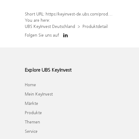
Short URL:
https://keyinvest-de.ubs.com/produkt/detail/index/isin/DE000WA8TCK9
You are here:
UBS KeyInvest Deutschland
Produktdetail
Folgen Sie uns auf
Explore UBS KeyInvest
Home
Mein KeyInvest
Märkte
Produkte
Themen
Service