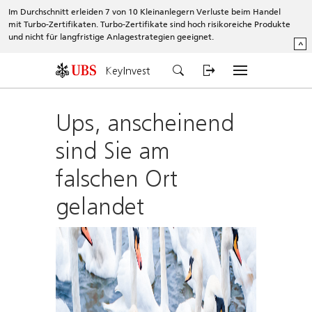
Im Durchschnitt erleiden 7 von 10 Kleinanlegern Verluste beim Handel
mit Turbo-Zertifikaten. Turbo-Zertifikate sind hoch risikoreiche Produkte
und nicht für langfristige Anlagestrategien geeignet.
^
KeyInvest
Ups, anscheinend
sind Sie am
falschen Ort
gelandet