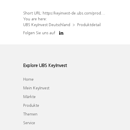
Short URL:
https://keyinvest-de.ubs.com/produkt/detail/index/isin/DE000WA8TCH5
You are here:
UBS KeyInvest Deutschland
Produktdetail
Folgen Sie uns auf
Explore UBS KeyInvest
Home
Mein KeyInvest
Märkte
Produkte
Themen
Service