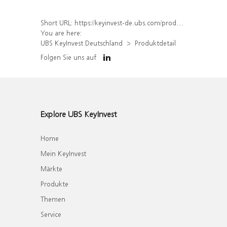
Short URL:
https://keyinvest-de.ubs.com/produkt/detail/index/isin/DE000WA8SLS5
You are here:
UBS KeyInvest Deutschland
Produktdetail
Folgen Sie uns auf
Explore UBS KeyInvest
Home
Mein KeyInvest
Märkte
Produkte
Themen
Service