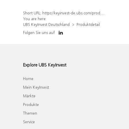
Short URL:
https://keyinvest-de.ubs.com/produkt/detail/index/isin/DE000WA8SLF2
You are here:
UBS KeyInvest Deutschland
Produktdetail
Folgen Sie uns auf
Explore UBS KeyInvest
Home
Mein KeyInvest
Märkte
Produkte
Themen
Service