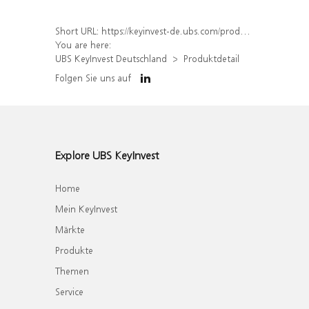
Short URL:
https://keyinvest-de.ubs.com/produkt/detail/index/isin/DE000WA8S800
You are here:
UBS KeyInvest Deutschland
Produktdetail
Folgen Sie uns auf
Explore UBS KeyInvest
Home
Mein KeyInvest
Märkte
Produkte
Themen
Service