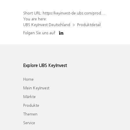
Short URL:
https://keyinvest-de.ubs.com/produkt/detail/index/isin/DE000WA8S7N8
You are here:
UBS KeyInvest Deutschland
Produktdetail
Folgen Sie uns auf
Explore UBS KeyInvest
Home
Mein KeyInvest
Märkte
Produkte
Themen
Service