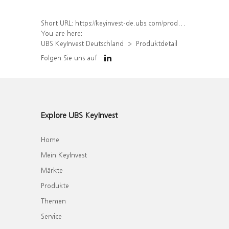
Short URL:
https://keyinvest-de.ubs.com/produkt/detail/index/isin/DE000WA8S537
You are here:
UBS KeyInvest Deutschland
Produktdetail
Folgen Sie uns auf
Explore UBS KeyInvest
Home
Mein KeyInvest
Märkte
Produkte
Themen
Service