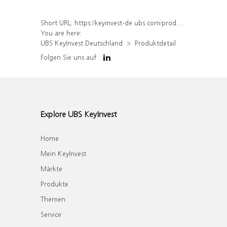
Short URL:
https://keyinvest-de.ubs.com/produkt/detail/index/isin/DE000WA8S1N1
You are here:
UBS KeyInvest Deutschland
Produktdetail
Folgen Sie uns auf
Explore UBS KeyInvest
Home
Mein KeyInvest
Märkte
Produkte
Themen
Service