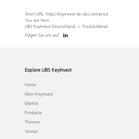
Short URL:
https://keyinvest-de.ubs.com/produkt/detail/index/isin/DE000WA8S1D2
You are here:
UBS KeyInvest Deutschland
Produktdetail
Folgen Sie uns auf
Explore UBS KeyInvest
Home
Mein KeyInvest
Märkte
Produkte
Themen
Service