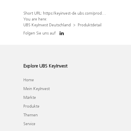
Short URL:
https://keyinvest-de.ubs.com/produkt/detail/index/isin/DE000WA8S172
You are here:
UBS KeyInvest Deutschland
Produktdetail
Folgen Sie uns auf
Explore UBS KeyInvest
Home
Mein KeyInvest
Märkte
Produkte
Themen
Service