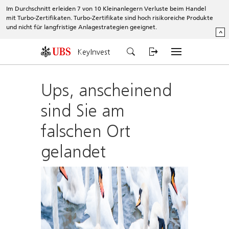
Im Durchschnitt erleiden 7 von 10 Kleinanlegern Verluste beim Handel
mit Turbo-Zertifikaten. Turbo-Zertifikate sind hoch risikoreiche Produkte
und nicht für langfristige Anlagestrategien geeignet.
^
KeyInvest
Ups, anscheinend
sind Sie am
falschen Ort
gelandet