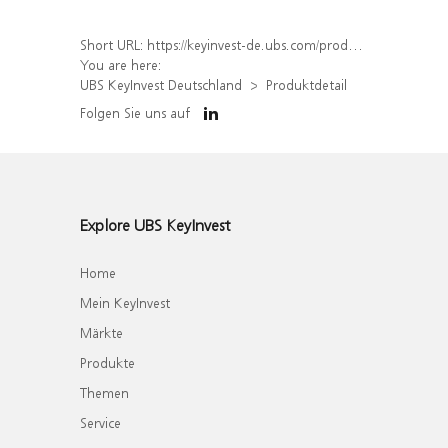
Short URL:
https://keyinvest-de.ubs.com/produkt/detail/index/isin/DE000WA8S156
You are here:
UBS KeyInvest Deutschland
Produktdetail
Folgen Sie uns auf
Explore UBS KeyInvest
Home
Mein KeyInvest
Märkte
Produkte
Themen
Service