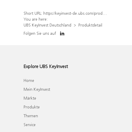
Short URL:
https://keyinvest-de.ubs.com/produkt/detail/index/isin/DE000WA8S0M5
You are here:
UBS KeyInvest Deutschland
Produktdetail
Folgen Sie uns auf
Explore UBS KeyInvest
Home
Mein KeyInvest
Märkte
Produkte
Themen
Service