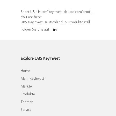
Short URL:
https://keyinvest-de.ubs.com/produkt/detail/index/isin/DE000WA8S0F9
You are here:
UBS KeyInvest Deutschland
Produktdetail
Folgen Sie uns auf
Explore UBS KeyInvest
Home
Mein KeyInvest
Märkte
Produkte
Themen
Service