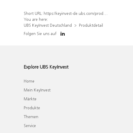
Short URL:
https://keyinvest-de.ubs.com/produkt/detail/index/isin/DE000WA8RZP3
You are here:
UBS KeyInvest Deutschland
Produktdetail
Folgen Sie uns auf
Explore UBS KeyInvest
Home
Mein KeyInvest
Märkte
Produkte
Themen
Service