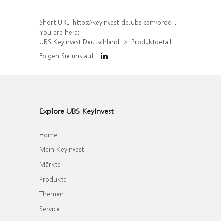
Short URL:
https://keyinvest-de.ubs.com/produkt/detail/index/isin/DE000WA8RZ84
You are here:
UBS KeyInvest Deutschland
Produktdetail
Folgen Sie uns auf
Explore UBS KeyInvest
Home
Mein KeyInvest
Märkte
Produkte
Themen
Service