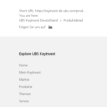
Short URL:
https://keyinvest-de.ubs.com/produkt/detail/index/isin/DE000WA8RYW2
You are here:
UBS KeyInvest Deutschland
Produktdetail
Folgen Sie uns auf
Explore UBS KeyInvest
Home
Mein KeyInvest
Märkte
Produkte
Themen
Service