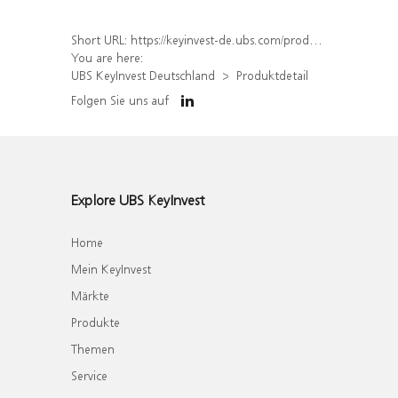
Short URL:
https://keyinvest-de.ubs.com/produkt/detail/index/isin/DE000WA8RYU6
You are here:
UBS KeyInvest Deutschland
Produktdetail
Folgen Sie uns auf
Explore UBS KeyInvest
Home
Mein KeyInvest
Märkte
Produkte
Themen
Service