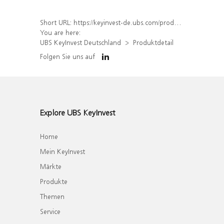
Short URL:
https://keyinvest-de.ubs.com/produkt/detail/index/isin/DE000WA8RYF7
You are here:
UBS KeyInvest Deutschland
Produktdetail
Folgen Sie uns auf
Explore UBS KeyInvest
Home
Mein KeyInvest
Märkte
Produkte
Themen
Service