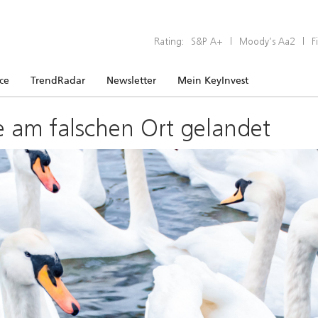
Rating:
S&P A+
|
Moody’s Aa2
|
F
ice
TrendRadar
Newsletter
Mein KeyInvest
e am falschen Ort gelandet