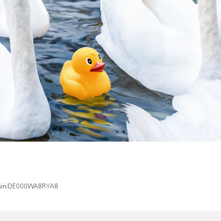
x/isin/DE000WA8RYA8