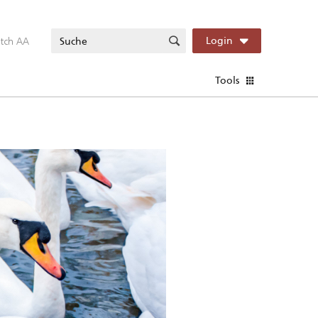
itch AA
Login
Tools