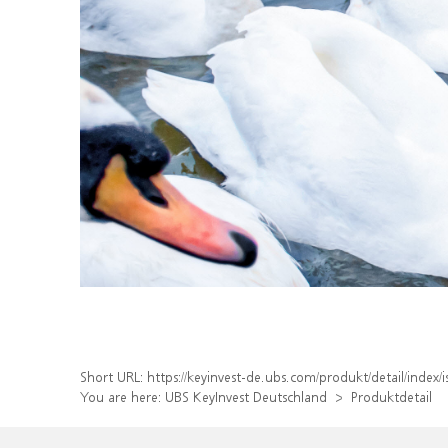
Short URL:
https://keyinvest-de.ubs.com/produkt/detail/inde
You are here:
UBS KeyInvest Deutschland
Produktdetail