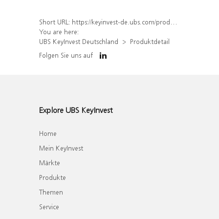
Short URL:
https://keyinvest-de.ubs.com/produkt/detail/index/isin/DE000WA8RW12
You are here:
UBS KeyInvest Deutschland
Produktdetail
Folgen Sie uns auf
Explore UBS KeyInvest
Home
Mein KeyInvest
Märkte
Produkte
Themen
Service