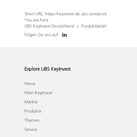
Short URL:
https://keyinvest-de.ubs.com/produkt/detail/index/isin/DE000WA8RVH9
You are here:
UBS KeyInvest Deutschland
Produktdetail
Folgen Sie uns auf
Explore UBS KeyInvest
Home
Mein KeyInvest
Märkte
Produkte
Themen
Service