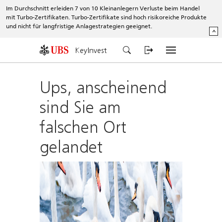
Im Durchschnitt erleiden 7 von 10 Kleinanlegern Verluste beim Handel
mit Turbo-Zertifikaten. Turbo-Zertifikate sind hoch risikoreiche Produkte
und nicht für langfristige Anlagestrategien geeignet.
^
KeyInvest
Ups, anscheinend
sind Sie am
falschen Ort
gelandet