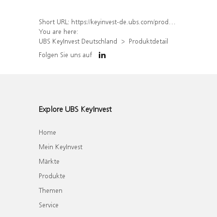
Short URL:
https://keyinvest-de.ubs.com/produkt/detail/index/isin/DE000WA8RV39
You are here:
UBS KeyInvest Deutschland
Produktdetail
Folgen Sie uns auf
Explore UBS KeyInvest
Home
Mein KeyInvest
Märkte
Produkte
Themen
Service