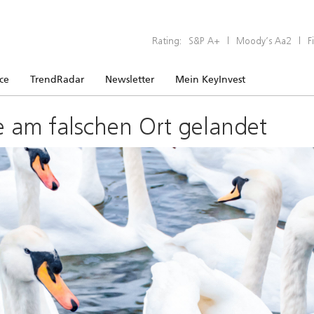
Rating:
S&P A+
|
Moody’s Aa2
|
F
ice
TrendRadar
Newsletter
Mein KeyInvest
e am falschen Ort gelandet