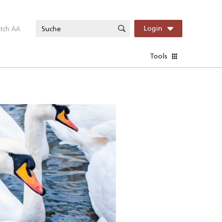
itch AA
Login
Tools