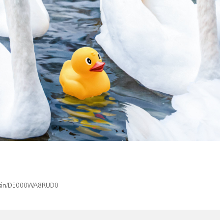
x/isin/DE000WA8RUD0