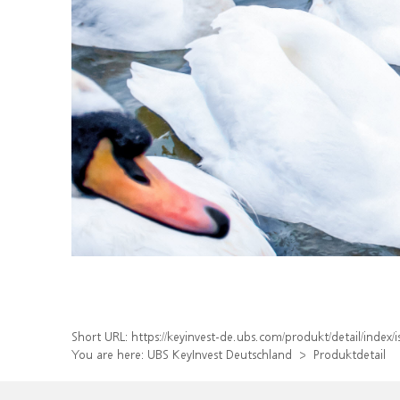
Short URL:
https://keyinvest-de.ubs.com/produkt/detail/inde
You are here:
UBS KeyInvest Deutschland
Produktdetail