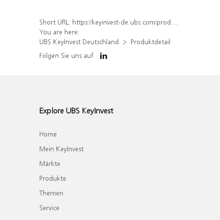
Short URL:
https://keyinvest-de.ubs.com/produkt/detail/index/isin/DE000WA8RPU4
You are here:
UBS KeyInvest Deutschland
Produktdetail
Folgen Sie uns auf
Explore UBS KeyInvest
Home
Mein KeyInvest
Märkte
Produkte
Themen
Service