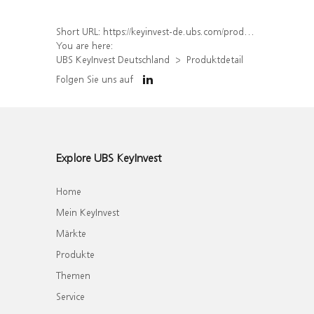
Short URL:
https://keyinvest-de.ubs.com/produkt/detail/index/isin/DE000WA8RP78
You are here:
UBS KeyInvest Deutschland
Produktdetail
Folgen Sie uns auf
Explore UBS KeyInvest
Home
Mein KeyInvest
Märkte
Produkte
Themen
Service