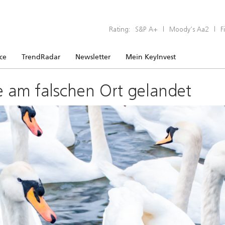
Rating:
S&P A+
|
Moody’s Aa2
|
F
ice
TrendRadar
Newsletter
Mein KeyInvest
e am falschen Ort gelandet