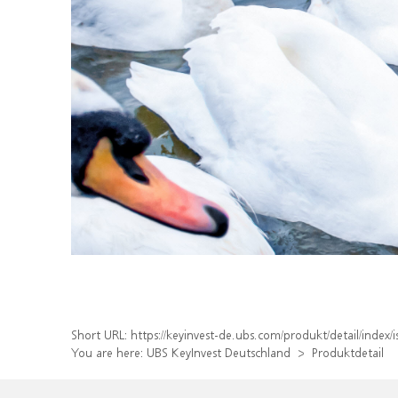
Short URL:
https://keyinvest-de.ubs.com/produkt/detail/inde
You are here:
UBS KeyInvest Deutschland
Produktdetail