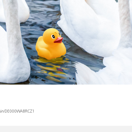
x/isin/DE000WA8RCZ1