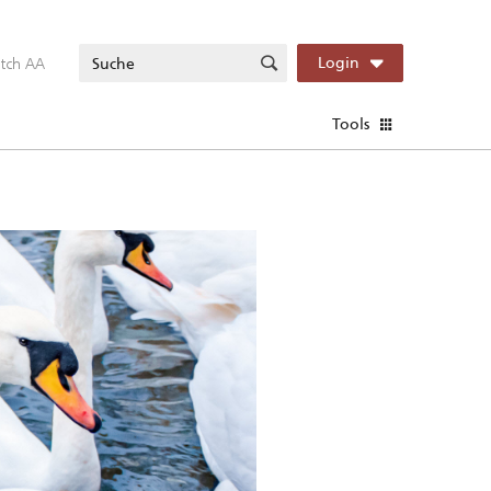
itch AA
Login
Tools