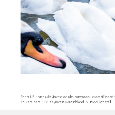
Short URL:
https://keyinvest-de.ubs.com/produkt/detail/inde
You are here:
UBS KeyInvest Deutschland
Produktdetail