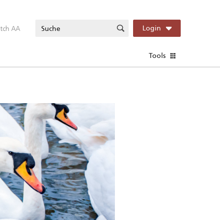
itch AA
Login
Tools