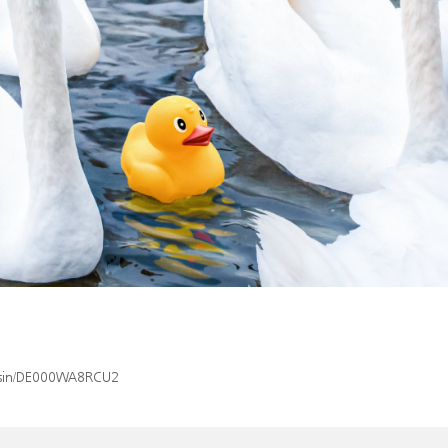
x/isin/DE000WA8RCU2