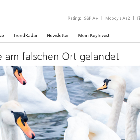
Rating:
S&P A+
|
Moody’s Aa2
|
F
ice
TrendRadar
Newsletter
Mein KeyInvest
e am falschen Ort gelandet