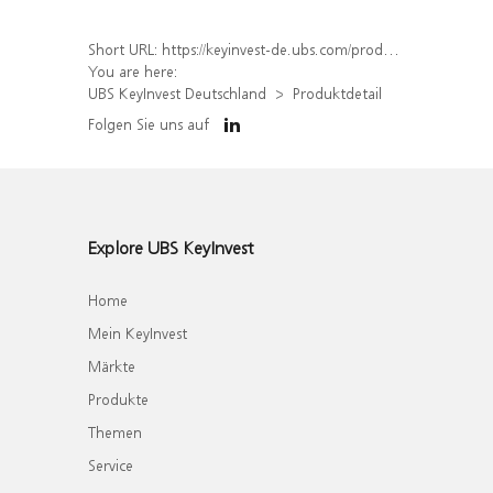
Short URL:
https://keyinvest-de.ubs.com/produkt/detail/index/isin/DE000WA8RAB6
You are here:
UBS KeyInvest Deutschland
Produktdetail
Folgen Sie uns auf
Explore UBS KeyInvest
Home
Mein KeyInvest
Märkte
Produkte
Themen
Service