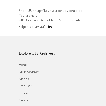
Short URL:
https://keyinvest-de.ubs.com/produkt/detail/index/isin/DE000WA8QG88
You are here:
UBS KeyInvest Deutschland
Produktdetail
Folgen Sie uns auf
Explore UBS KeyInvest
Home
Mein KeyInvest
Märkte
Produkte
Themen
Service