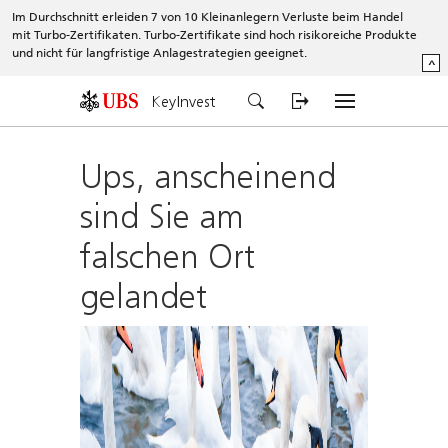
Im Durchschnitt erleiden 7 von 10 Kleinanlegern Verluste beim Handel
mit Turbo-Zertifikaten. Turbo-Zertifikate sind hoch risikoreiche Produkte
und nicht für langfristige Anlagestrategien geeignet.
^
KeyInvest
Ups, anscheinend
sind Sie am
falschen Ort
gelandet