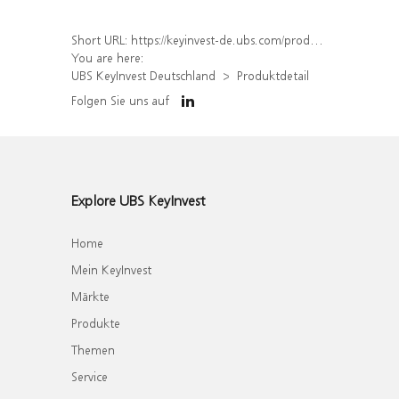
Short URL:
https://keyinvest-de.ubs.com/produkt/detail/index/isin/DE000WA8QE56
You are here:
UBS KeyInvest Deutschland
Produktdetail
Folgen Sie uns auf
Explore UBS KeyInvest
Home
Mein KeyInvest
Märkte
Produkte
Themen
Service