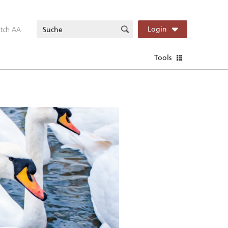
itch AA
Login
Tools