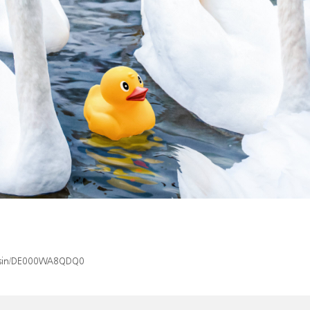
ex/isin/DE000WA8QDQ0