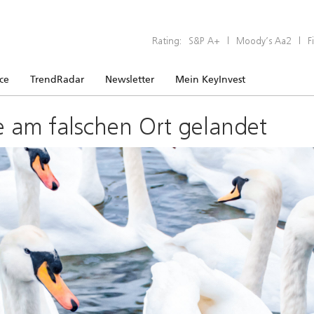
Rating:
S&P A+
|
Moody’s Aa2
|
F
ice
TrendRadar
Newsletter
Mein KeyInvest
e am falschen Ort gelandet