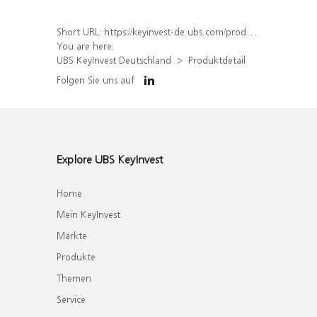
Short URL:
https://keyinvest-de.ubs.com/produkt/detail/index/isin/DE000WA8QCP4
You are here:
UBS KeyInvest Deutschland
Produktdetail
Folgen Sie uns auf
Explore UBS KeyInvest
Home
Mein KeyInvest
Märkte
Produkte
Themen
Service