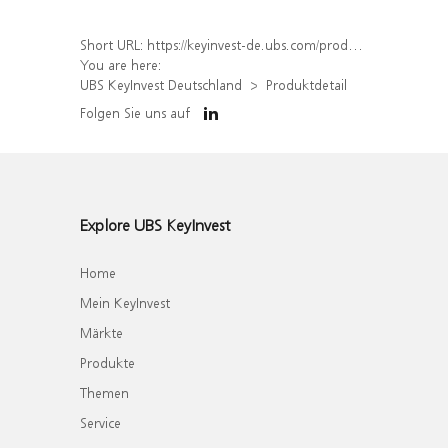
Short URL:
https://keyinvest-de.ubs.com/produkt/detail/index/isin/DE000WA8QCC2
You are here:
UBS KeyInvest Deutschland
Produktdetail
Folgen Sie uns auf
Explore UBS KeyInvest
Home
Mein KeyInvest
Märkte
Produkte
Themen
Service