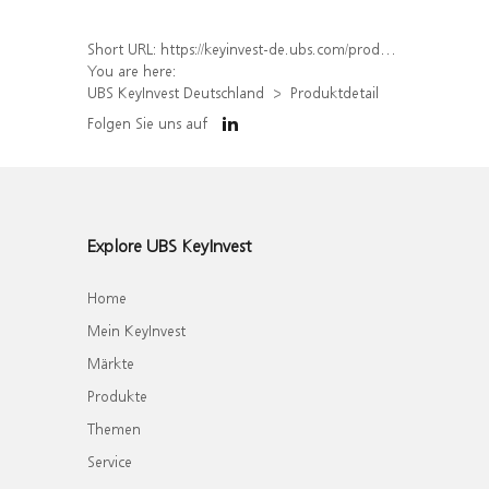
Short URL:
https://keyinvest-de.ubs.com/produkt/detail/index/isin/DE000WA8QAT0
You are here:
UBS KeyInvest Deutschland
Produktdetail
Folgen Sie uns auf
Explore UBS KeyInvest
Home
Mein KeyInvest
Märkte
Produkte
Themen
Service