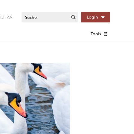
itch AA
Login
Tools