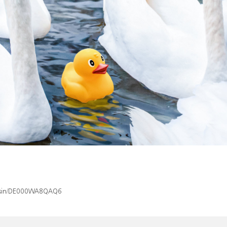
ex/isin/DE000WA8QAQ6