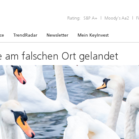
Rating:
S&P A+
|
Moody’s Aa2
|
F
ice
TrendRadar
Newsletter
Mein KeyInvest
e am falschen Ort gelandet