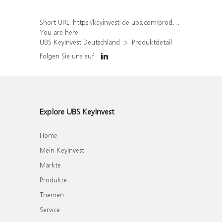
Short URL:
https://keyinvest-de.ubs.com/produkt/detail/index/isin/DE000WA8Q614
You are here:
UBS KeyInvest Deutschland
Produktdetail
Folgen Sie uns auf
Explore UBS KeyInvest
Home
Mein KeyInvest
Märkte
Produkte
Themen
Service