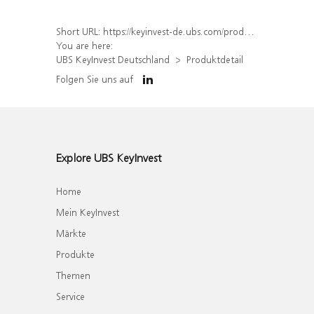
Short URL:
https://keyinvest-de.ubs.com/produkt/detail/index/isin/DE000WA8Q556
You are here:
UBS KeyInvest Deutschland
Produktdetail
Folgen Sie uns auf
Explore UBS KeyInvest
Home
Mein KeyInvest
Märkte
Produkte
Themen
Service