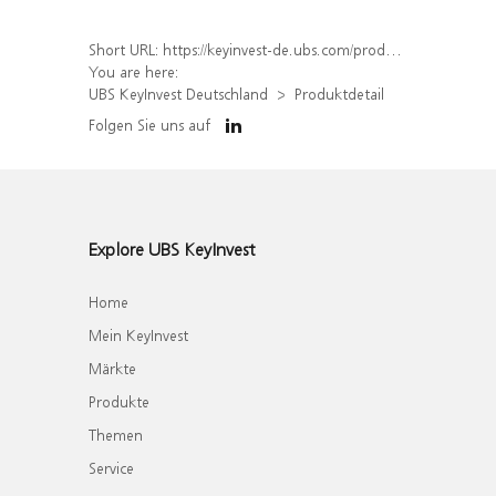
Short URL:
https://keyinvest-de.ubs.com/produkt/detail/index/isin/DE000WA8Q3C2
You are here:
UBS KeyInvest Deutschland
Produktdetail
Folgen Sie uns auf
Explore UBS KeyInvest
Home
Mein KeyInvest
Märkte
Produkte
Themen
Service