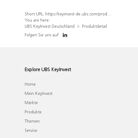
Short URL:
https://keyinvest-de.ubs.com/produkt/detail/index/isin/DE000WA8Q0V8
You are here:
UBS KeyInvest Deutschland
Produktdetail
Folgen Sie uns auf
Explore UBS KeyInvest
Home
Mein KeyInvest
Märkte
Produkte
Themen
Service