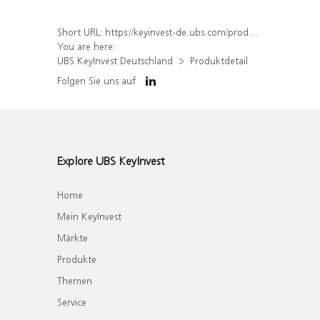
Short URL:
https://keyinvest-de.ubs.com/produkt/detail/index/isin/DE000WA8Q0E4
You are here:
UBS KeyInvest Deutschland
Produktdetail
Folgen Sie uns auf
Explore UBS KeyInvest
Home
Mein KeyInvest
Märkte
Produkte
Themen
Service