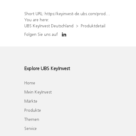
Short URL:
https://keyinvest-de.ubs.com/produkt/detail/index/isin/DE000WA8PWB4
You are here:
UBS KeyInvest Deutschland
Produktdetail
Folgen Sie uns auf
Explore UBS KeyInvest
Home
Mein KeyInvest
Märkte
Produkte
Themen
Service