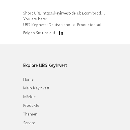
Short URL:
https://keyinvest-de.ubs.com/produkt/detail/index/isin/DE000WA8PU65
You are here:
UBS KeyInvest Deutschland
Produktdetail
Folgen Sie uns auf
Explore UBS KeyInvest
Home
Mein KeyInvest
Märkte
Produkte
Themen
Service