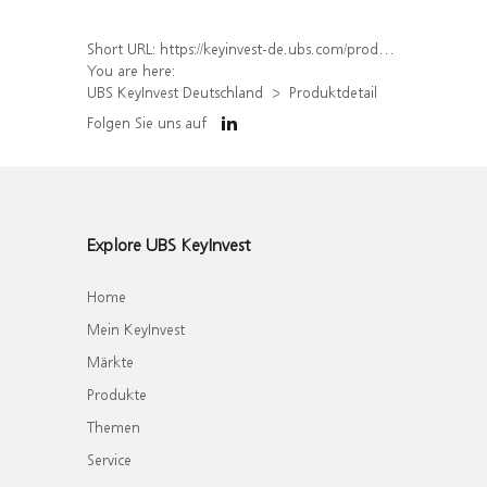
Short URL:
https://keyinvest-de.ubs.com/produkt/detail/index/isin/DE000WA8PU32
You are here:
UBS KeyInvest Deutschland
Produktdetail
Folgen Sie uns auf
Explore UBS KeyInvest
Home
Mein KeyInvest
Märkte
Produkte
Themen
Service