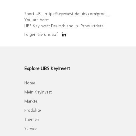
Short URL:
https://keyinvest-de.ubs.com/produkt/detail/index/isin/DE000WA8PU08
You are here:
UBS KeyInvest Deutschland
Produktdetail
Folgen Sie uns auf
Explore UBS KeyInvest
Home
Mein KeyInvest
Märkte
Produkte
Themen
Service